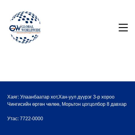
Хаяг: Улаанбаатар хот,Хан-уул дүүрэг 3-р хороо
Чингисийн өргөн чөлөө, Морьтон цогцолбор 8 давхар
Утас: 7722-0000